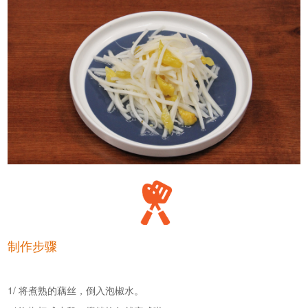
制作步骤
1/ 将煮熟的藕丝，倒入泡椒水。