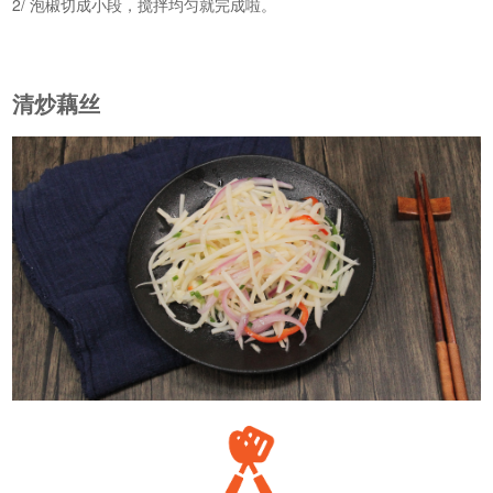
2/ 泡椒切成小段，搅拌均匀就完成啦。
清炒藕丝