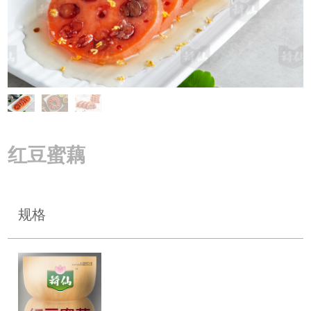
红豆蜜藕
规格